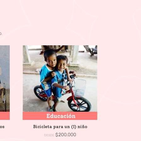
o.
os
Bicicleta para un (1) niño
$
200.000
DESDE: