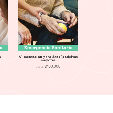
n
Alimentación para dos (2) adultos
mayores
$
100.000
DESDE:
s