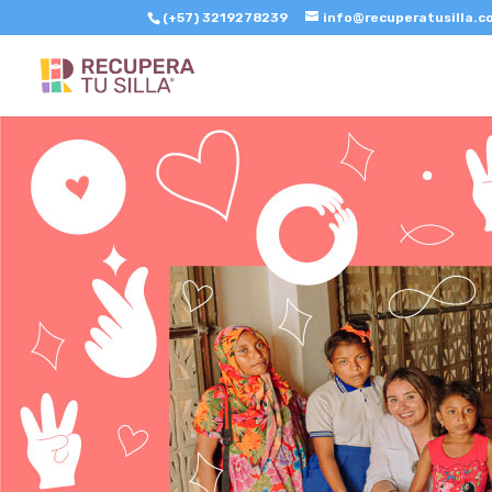
(+57) 3219278239
info@recuperatusilla.