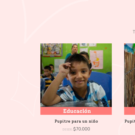
T
Pupitre para un niño
Pupit
$
70.000
DESDE: