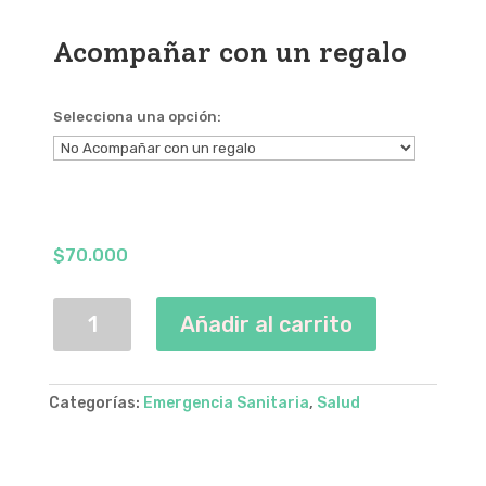
Acompañar con un regalo
Selecciona una opción:
$
70.000
Protección
Añadir al carrito
para
tres
profesionales
Categorías:
Emergencia Sanitaria
,
Salud
de
la
salud
cantidad