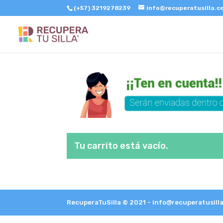
(+57) 3219278239
info@recuperatusilla.
Tu carrito está vacío.
RecuperaTuSilla © 2021 - info@recuperatusill