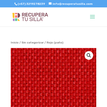
(+57) 3219278239
info@recuperatusilla.com
Inicio
/
Sin categorizar
/ Rojo (paño)