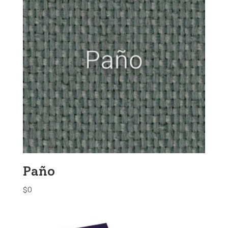
Paño
$
0