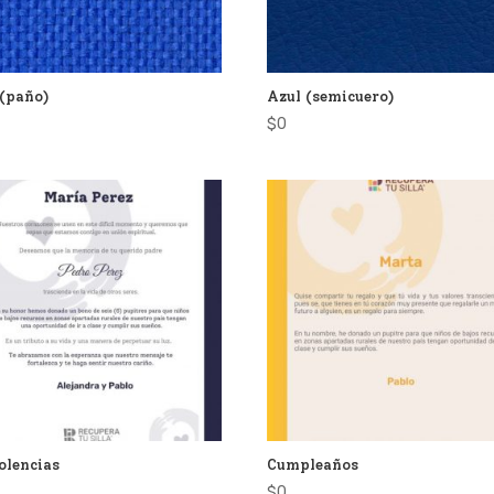
 (paño)
Azul (semicuero)
$
0
olencias
Cumpleaños
$
0