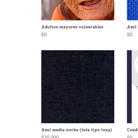
Adultos mayores vulnerables
Azul
$
0
$
0
Azul media noche (tela tipo lona)
Cond
$
25.000
$
0