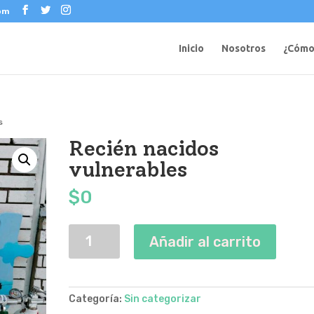
com
Inicio
Nosotros
¿Cómo
s
Recién nacidos
vulnerables
$
0
Recién
Añadir al carrito
nacidos
vulnerables
cantidad
Categoría:
Sin categorizar