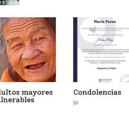
ultos mayores
Condolencias
lnerables
$
0