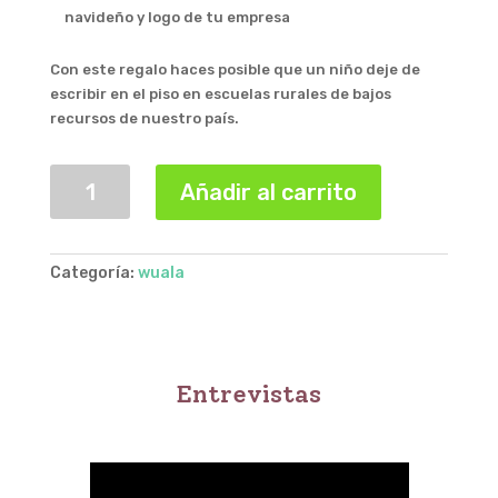
navideño y logo de tu empresa
Con este regalo haces posible que un niño deje de
escribir en el piso en escuelas rurales de bajos
recursos de nuestro país.
Bandeja
Añadir al carrito
de
Brownie
cantidad
Categoría:
wuala
Entrevistas