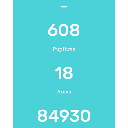
608
Pupitres
18
Aulas
84930